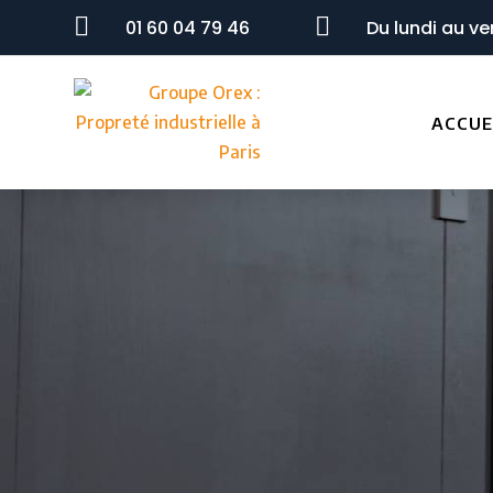


01 60 04 79 46
Du lundi au ve
ACCUE